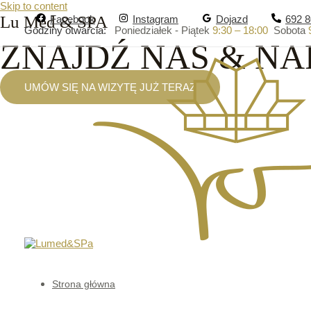
Skip to content
Lu Med & SPA
Facebook
Instagram
Dojazd
692 8
Godziny otwarcia:
Poniedziałek - Piątek
9:30 – 18:00
Sobota
ZNAJDŹ NAS & NA
UMÓW SIĘ NA WIZYTĘ JUŻ TERAZ
Strona główna