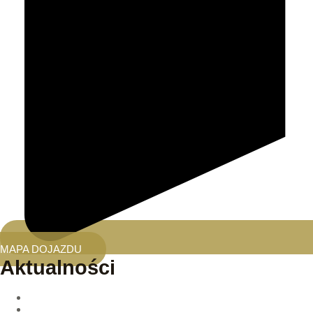
MAPA DOJAZDU
Aktualności
Kosmeceutyki Environ – profesjonalny system odbudowy skó
Vital Injector 2