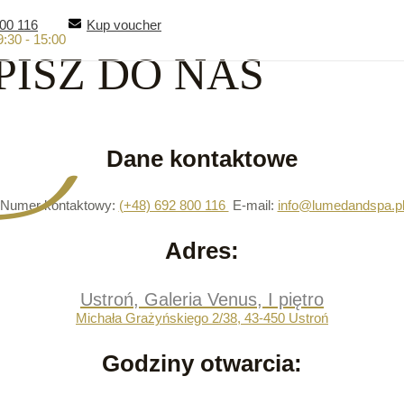
00 116
Kup voucher
9:30 - 15:00
PISZ DO NAS
Dane kontaktowe
Numer kontaktowy:
(+48) 692 800 116
E-mail:
info@lumedandspa.p
Adres:
Ustroń, Galeria Venus, I piętro
Michała Grażyńskiego 2/38, 43-450 Ustroń
Godziny otwarcia: