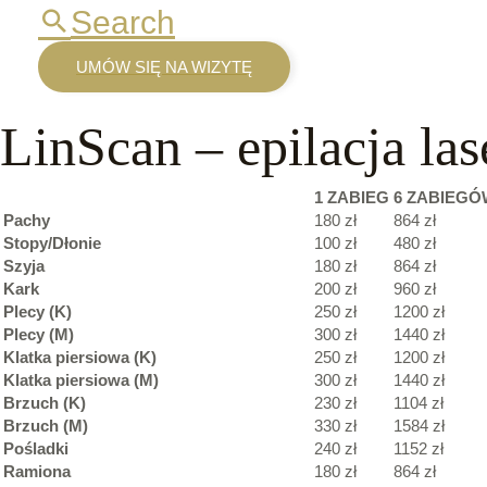
Search
UMÓW SIĘ NA WIZYTĘ
LinScan – epilacja la
1
ZABIEG
6
ZABIEGÓW
Pachy
180 zł
864 zł
Stopy/Dłonie
100 zł
480 zł
Szyja
180 zł
864 zł
Kark
200 zł
960 zł
Plecy (K)
250 zł
1200 zł
Plecy (M)
300 zł
1440 zł
Klatka piersiowa (K)
250 zł
1200 zł
Klatka piersiowa (M)
300 zł
1440 zł
Brzuch (K)
230 zł
1104 zł
Brzuch (M)
330 zł
1584 zł
Pośladki
240 zł
1152 zł
Ramiona
180 zł
864 zł