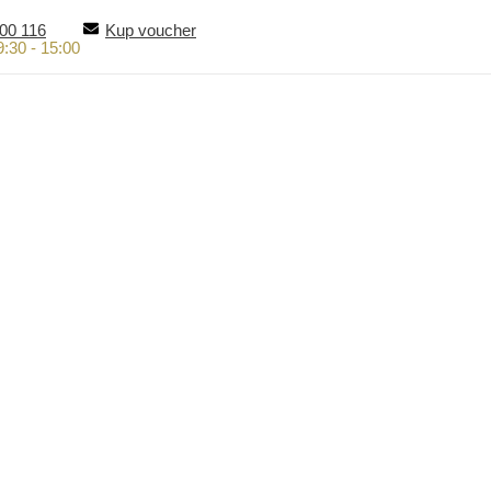
00 116
Kup voucher
9:30 - 15:00